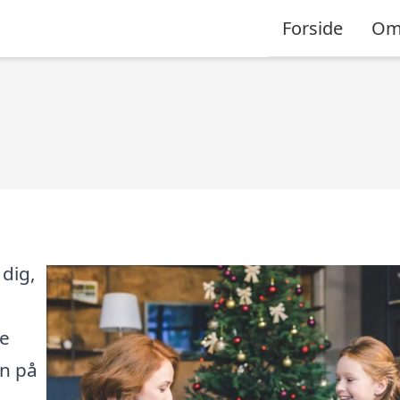
Forside
Om 
dig,
d
de
en på