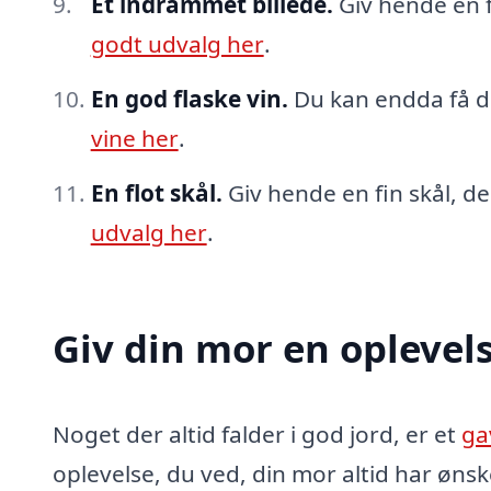
Et indrammet billede.
Giv hende en f
godt udvalg her
.
En god flaske vin.
Du kan endda få de
vine her
.
En flot skål.
Giv hende en fin skål, d
udvalg her
.
Giv din mor en oplevels
Noget der altid falder i god jord, er et
ga
oplevelse, du ved, din mor altid har øns