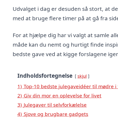
Udvalget i dag er desuden så stort, at d
med at bruge flere timer på at gå fra side t
For at hjælpe dig har vi valgt at samle all
måde kan du nemt og hurtigt finde inspira
bedste gave ved at kigge forslagene ig
Indholdsfortegnelse
skjul
1)
Top-10 bedste julegaveidéer til mødre i 
2)
Giv din mor en oplevelse for livet
3)
Julegaver til selvforkælelse
4)
Sjove og brugbare gadgets