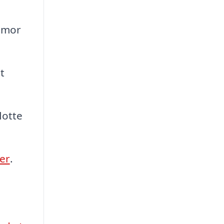
n mor
t
lotte
her
.