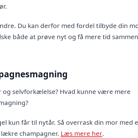
ør.
dre. Du kan derfor med fordel tilbyde din mo
elske både at prøve nyt og få mere tid samme
ampagnesmagning
er og selvforkælelse? Hvad kunne være mere
smagning?
el kun får til nytår. Så overrask din mor med e
ed lækre champagner.
Læs mere her
.