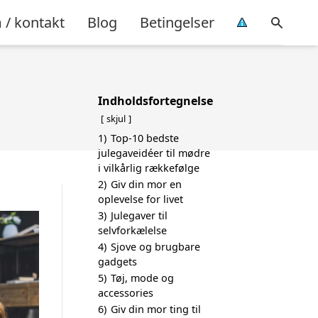
/ kontakt
Blog
Betingelser
Indholdsfortegnelse
skjul
1)
Top-10 bedste
julegaveidéer til mødre
i vilkårlig rækkefølge
2)
Giv din mor en
oplevelse for livet
3)
Julegaver til
selvforkælelse
4)
Sjove og brugbare
gadgets
5)
Tøj, mode og
accessories
6)
Giv din mor ting til