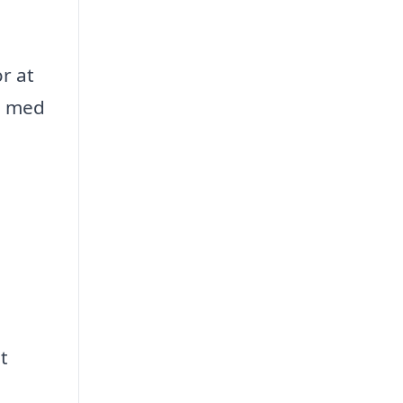
r at
n med
t