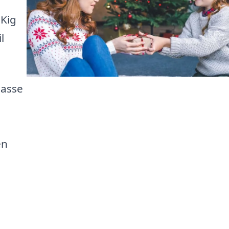
 Kig
l
masse
en