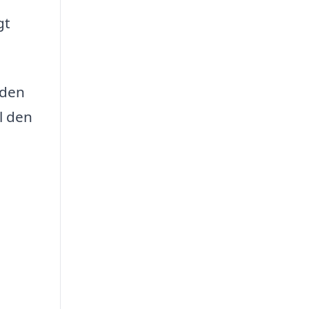
gt
 den
l den